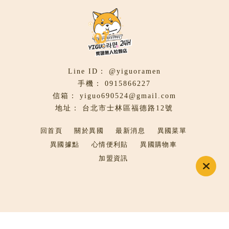
@yiguoramen
0915866227
yiguo690524@gmail.com
台北市士林區福德路12號
回首頁
關於異國
最新消息
異國菜單
異國據點
心情便利貼
異國購物車
加盟資訊
無人泡麵店
自助泡麵店
DIY泡麵店
士林無人泡麵店
台北無人泡麵店
台北自助泡麵店
士林自助泡麵店
Designed by
揚京快客
Copyright © 2026
..