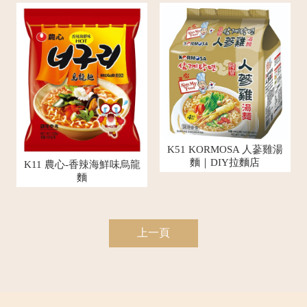
K51 KORMOSA 人蔘雞湯
麵｜DIY拉麵店
K11 農心-香辣海鮮味烏龍
麵
上一頁