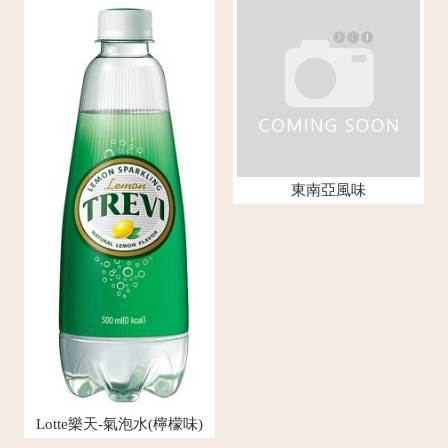
東南亞風味
Lotte樂天-氣泡水(檸檬味)